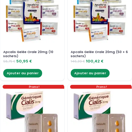
Apcalis Gelée Orale 20mg (10
Apcalis Gelée Orale 20mg (50 + 6
sachets)
sachets)
50,95
€
100,42
€
58,75
€
146,39
€
Ajouter au panier
Ajouter au panier
Promo !
Promo !