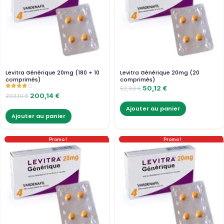
Levitra Générique 20mg (180 + 10
Levitra Générique 20mg (20
comprimés)
comprimés)
50,12
€
52,63
€
Note
200,14
€
293,10
€
4.00
sur 5
Ajouter au panier
Ajouter au panier
Promo !
Promo !