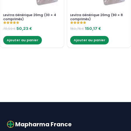
Levitra Générique 20mg (30 + 4
Levitra Générique 20mg (90 + 8
comprimés)
comprimés)
Note
Note
50,23
€
150,17
€
70,59
€
180,78
€
5.00
5.00
sur 5
sur 5
Ajouter au panier
Ajouter au panier
Mapharma France