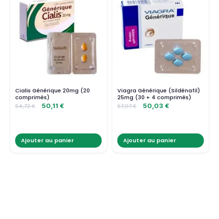
Cialis Générique 20mg (20
Viagra Générique (Sildénafil)
comprimés)
25mg (30 + 4 comprimés)
50,11
€
50,03
€
54,72
€
57,97
€
Ajouter au panier
Ajouter au panier