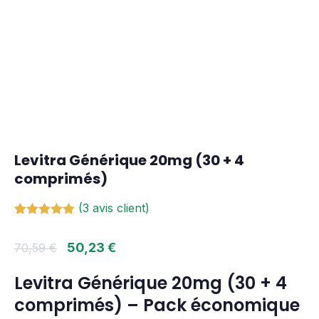
Levitra Générique 20mg (30 + 4
comprimés)
(
3
avis client)
Noté
3
5.00
sur 5
50,23
€
70,59
€
basé sur
notations
client
Levitra Générique 20mg (30 + 4
comprimés) – Pack économique