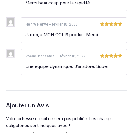
Merci beaucoup pour la rapidité…
5
Henry Hervé
–
février 18, 2022
Note
5
sur
J’ai reçu MON COLIS produit. Merci
5
Vachel Parenteau
–
février 18, 2022
Note
5
sur
Une équipe dynamique. J’ai adoré. Super
5
Ajouter un Avis
Votre adresse e-mail ne sera pas publiée.
Les champs
obligatoires sont indiqués avec
*