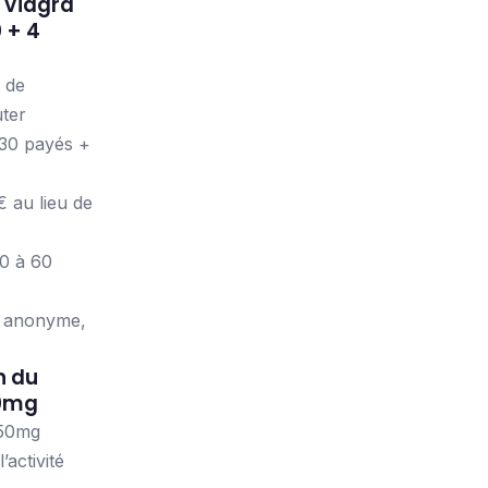
 Viagra
 + 4
 de
uter
 30 payés +
 au lieu de
30 à 60
s anonyme,
n du
50mg
 50mg
activité