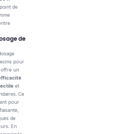
 point de
homme
ontre
dosage de
 dosage
ecins pour
l offre un
efficacité
ectile
et
ndaires. Ce
sant pour
faisante,
ques de
urs. En