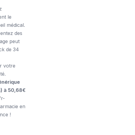
z
nt le
il médical.
sentez des
sage peut
ack de 34
r votre
té.
énérique
) à 50,68€
fr-
armacie en
nce !