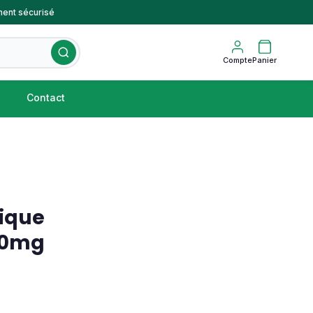
ent sécurisé
Compte
Panier
Contact
ique
 50mg