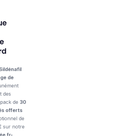
ue
e
rd
ildénafil
ge de
unément
t des
e pack de
30
s offerts
ptionnel de
€
sur notre
ée fr-