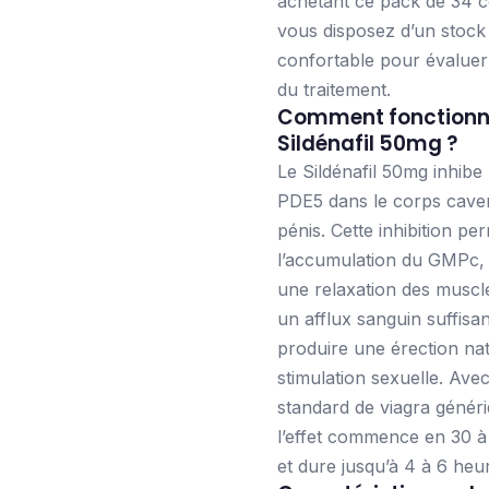
achetant ce pack de 34 
vous disposez d’un stock
confortable pour évaluer l
du traitement.
Comment fonctionne
Sildénafil 50mg ?
Le Sildénafil 50mg inhibe
PDE5 dans le corps cave
pénis. Cette inhibition pe
l’accumulation du GMPc, 
une relaxation des muscle
un afflux sanguin suffisa
produire une érection nat
stimulation sexuelle. Ave
standard de viagra génér
l’effet commence en 30 à
et dure jusqu’à 4 à 6 heu