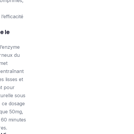
comprimés,
’efficacité
 le
 l’enzyme
rneux du
rmet
entraînant
s lisses et
nt pour
urelle sous
c ce dosage
ique 50mg,
 60 minutes
res.