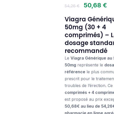
50,68
€
54,26
€
Viagra Génériq
50mg (30 + 4
comprimés) – L
dosage standa
recommandé
Le
Viagra Générique au S
50mg
représente le
dosa
référence
le plus comm
prescrit pour le traitemen
troubles de l’érection. C
comprimés + 4 comprimé
est proposé au prix exce
50,68€ au lieu de 54,26
pharmacie en ligne agré