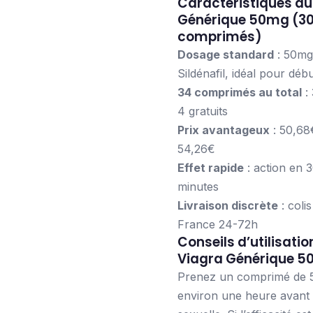
Caractéristiques du
Générique 50mg (30
comprimés)
Dosage standard
: 50mg
Sildénafil, idéal pour déb
34 comprimés au total
:
4 gratuits
Prix avantageux
: 50,68€
54,26€
Effet rapide
: action en 
minutes
Livraison discrète
: coli
France 24-72h
Conseils d’utilisatio
Viagra Générique 
Prenez un comprimé de
environ une heure avant l’