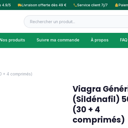
s 4.9/5
Livraison offerte dès 49 €
Service client 7j/7
Paiem
Nos produits
Suivre ma commande
À propos
FAQ
30 + 4 comprimés)
Viagra Génér
(Sildénafil)
(30 + 4
comprimés)