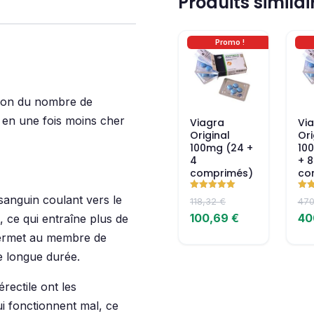
Produits similai
Promo !
ction du nombre de
en une fois moins cher
Viagra
Vi
Original
Ori
100mg (24 +
10
4
+ 8
comprimés)
co
Note
Note
sanguin coulant vers le
118,32
€
47
5.00
5.00
sur 5
sur
100,69
€
40
, ce qui entraîne plus de
 permet au membre de
e longue durée.
ectile ont les
i fonctionnent mal, ce