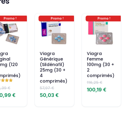
res
Promo !
Promo !
Promo !
Ajouter
Ajouter
Ajouter
au
au
au
panier
panier
panier
agra
Viagra
Viagra
ginal
Générique
Femme
0mg (120
(Sildénafil)
100mg (30 +
25mg (30 +
2
mprimés)
4
comprimés)
comprimés)
116,25
€
0,39
€
57,97
€
100,19
€
 5
0,99
€
50,03
€