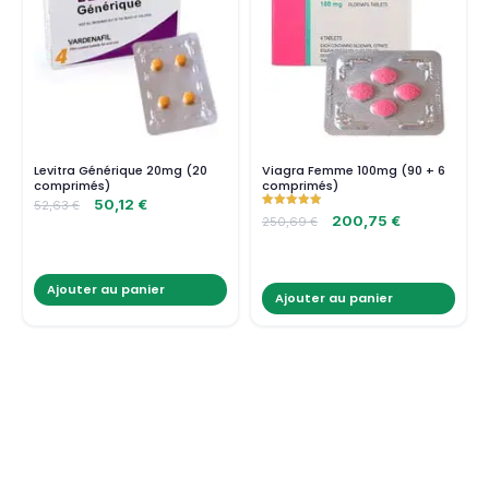
Levitra Générique 20mg (20
Viagra Femme 100mg (90 + 6
comprimés)
comprimés)
50,12
€
52,63
€
Note
200,75
€
250,69
€
5.00
sur 5
Ajouter au panier
Ajouter au panier