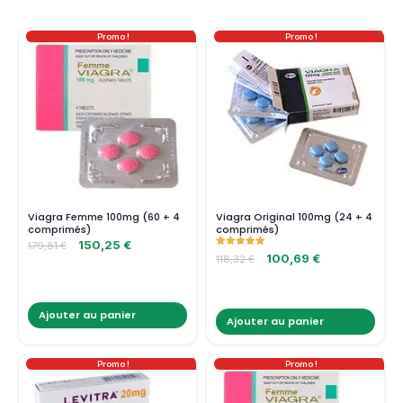
Promo !
Promo !
Viagra Femme 100mg (60 + 4
Viagra Original 100mg (24 + 4
comprimés)
comprimés)
150,25
€
179,81
€
Note
100,69
€
118,32
€
5.00
sur 5
Ajouter au panier
Ajouter au panier
Promo !
Promo !