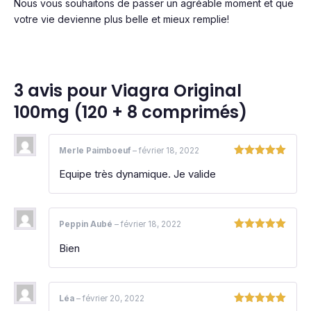
Nous vous souhaitons de passer un agréable moment et que
votre vie devienne plus belle et mieux remplie!
3 avis pour
Viagra Original
100mg (120 + 8 comprimés)
Merle Paimboeuf
–
février 18, 2022
Note
5
sur
Equipe très dynamique. Je valide
5
Peppin Aubé
–
février 18, 2022
Note
5
sur
Bien
5
Léa
–
février 20, 2022