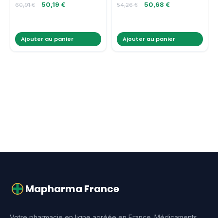
50,19
€
50,68
€
60,91
€
54,26
€
Ajouter au panier
Ajouter au panier
Mapharma France
Votre pharmacie en ligne agréée en France. Médicaments