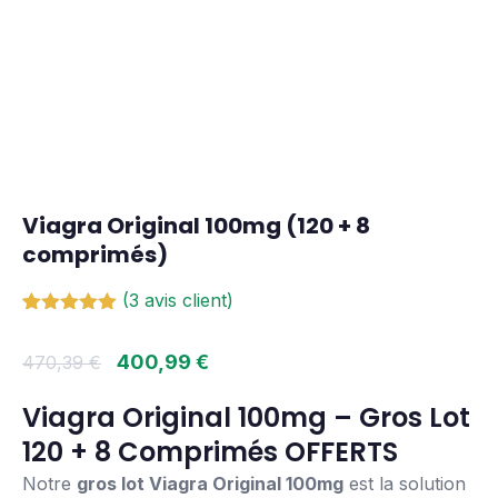
Viagra Original 100mg (120 + 8
comprimés)
(
3
avis client)
Noté
3
5.00
sur 5
400,99
€
470,39
€
basé sur
notations
client
Viagra Original 100mg – Gros Lot
120 + 8 Comprimés OFFERTS
Notre
gros lot Viagra Original 100mg
est la solution