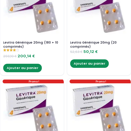
Levitra Générique 20mg (180 + 10
Levitra Générique 20mg (20
comprimés)
comprimés)
50,12
€
52,63
€
Note
200,14
€
293,10
€
4.00
sur 5
Ajouter au panier
Ajouter au panier
Promo !
Promo !