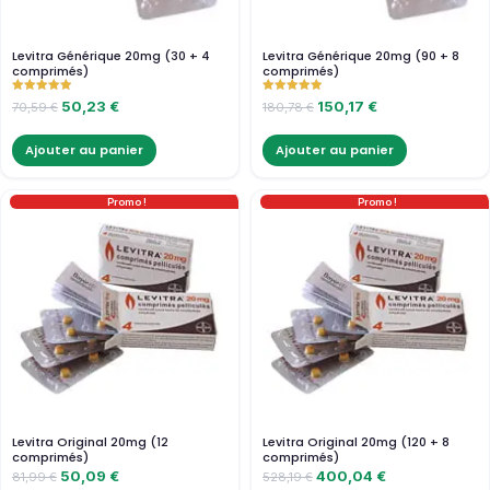
Levitra Générique 20mg (30 + 4
Levitra Générique 20mg (90 + 8
comprimés)
comprimés)
Note
Note
50,23
€
150,17
€
70,59
€
180,78
€
5.00
5.00
sur 5
sur 5
Ajouter au panier
Ajouter au panier
Promo !
Promo !
Levitra Original 20mg (12
Levitra Original 20mg (120 + 8
comprimés)
comprimés)
50,09
€
400,04
€
81,99
€
528,19
€