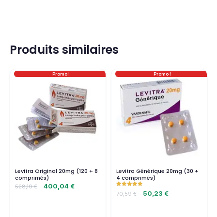
Produits similaires
Promo !
Promo !
Levitra Original 20mg (120 + 8
Levitra Générique 20mg (30 +
comprimés)
4 comprimés)
400,04
€
528,19
€
Note
50,23
€
70,59
€
5.00
sur 5