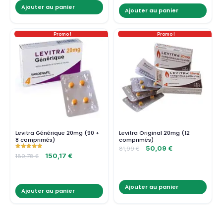
Ajouter au panier
Ajouter au panier
Promo !
Promo !
Levitra Générique 20mg (90 +
Levitra Original 20mg (12
8 comprimés)
comprimés)
50,09
€
81,99
€
Note
150,17
€
180,78
€
5.00
sur 5
Ajouter au panier
Ajouter au panier