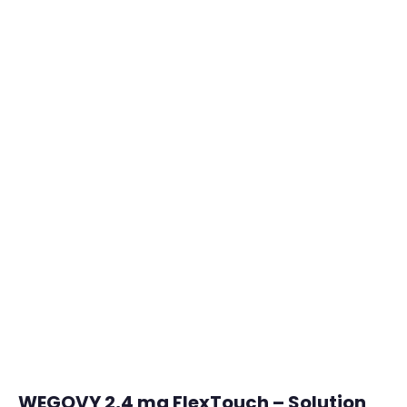
WEGOVY 2,4 mg FlexTouch – Solution